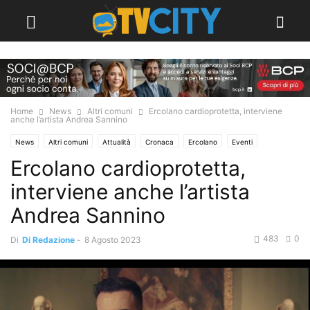
Home
News
Altri comuni
Ercolano cardioprotetta, interviene
anche l’artista Andrea Sannino
News
Altri comuni
Attualità
Cronaca
Ercolano
Eventi
Ercolano cardioprotetta,
interviene anche l’artista
Andrea Sannino
483
0
Di
Di Redazione
-
8 Agosto 2023