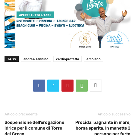
TAGS
andrea sannino
cardioprotetta
ercolano
Articolo precedente
Articolo successivo
Sospensione dell’erogazione
Procida: bagnante in mare,
idrica per il comune di Torre
borsa sparita. In manette 2
del Greco
persone per furto