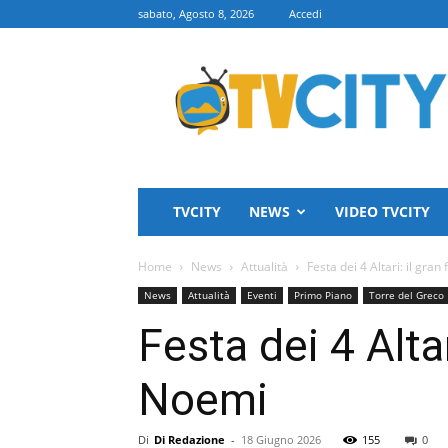
sabato, Agosto 8, 2026
Accedi
TVCITY
TVCITY
NEWS
VIDEO TVCITY
Home
News
Attualità
Festa dei 4 Altari: il gra
News
Attualità
Eventi
Primo Piano
Torre del Greco
Festa dei 4 Alta
Noemi
Di
Di Redazione
-
18 Giugno 2026
155
0