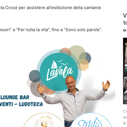
a Croce per assistere all’esibizione della cantante
V
t
uori” a “Per tutta la vita”, fino a “Sono solo parole”.
Di
C'
es
le