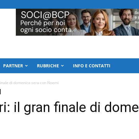
PARTNER
RUBRICHE
INFO E CONTATTI
n finale di domenica sera con Noemi
ri: il gran finale di do