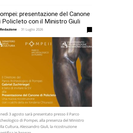
ompei: presentazione del Canone
i Policleto con il Ministro Giuli
 Redazione
-
31 Luglio 2026
0
nedì 3 agosto sarà presentato presso il Parco
cheologico di Pompei, alla presenza del Ministro
lla Cultura, Alessandro Giuli, la ricostruzione
ientifica in bronzo...