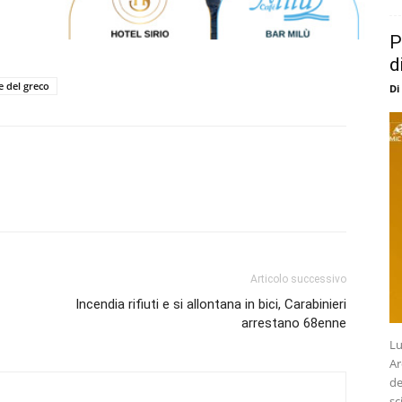
P
d
e del greco
Di
Articolo successivo
Incendia rifiuti e si allontana in bici, Carabinieri
arrestano 68enne
Lu
Ar
de
sc