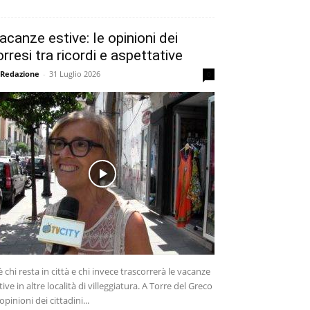
acanze estive: le opinioni dei
orresi tra ricordi e aspettative
 Redazione
-
31 Luglio 2026
0
è chi resta in città e chi invece trascorrerà le vacanze
tive in altre località di villeggiatura. A Torre del Greco
 opinioni dei cittadini...