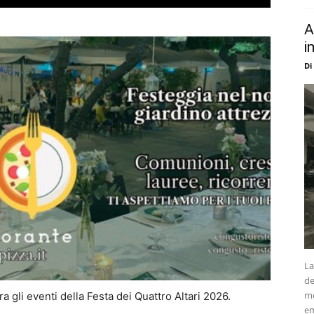
A
i
Di
La
de
me
 gli eventi della Festa dei Quattro Altari 2026.
em