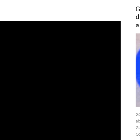
G
d
Di
GO
ab
GU
Co