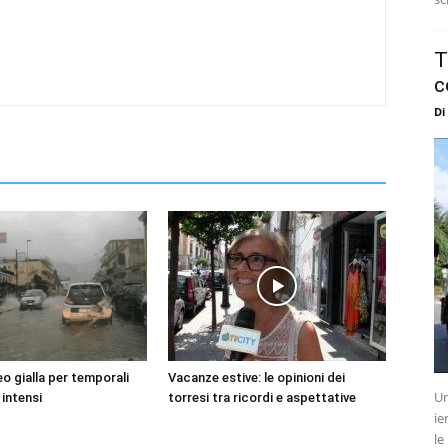
T
c
Di
o gialla per temporali
Vacanze estive: le opinioni dei
Un
 intensi
torresi tra ricordi e aspettative
ie
le