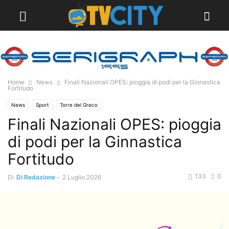
Home
News
Finali Nazionali OPES: pioggia di podi per la Ginnastica
Fortitudo
News
Sport
Torre del Greco
Finali Nazionali OPES: pioggia
di podi per la Ginnastica
Fortitudo
133
0
Di
Di Redazione
-
2 Luglio 2026