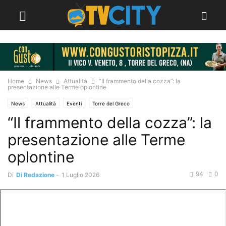
Home
News
Attualità
“Il frammento della cozza”: la
presentazione alle Terme oplontine
News
Attualità
Eventi
Torre del Greco
“Il frammento della cozza”: la
presentazione alle Terme
oplontine
94
0
Di
Di Redazione
-
1 Luglio 2026