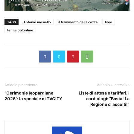
TAGS
Antonio mosiello
il frammento della cozza
libro
terme oplontine
Articolo precedente
Articolo successivo
“Cerimonie leopardiane
Liste di attesa e tariffari, i
2026”: lo speciale di TVCITY
cardiologi: “Basta! La
Regione ci ascolti!”