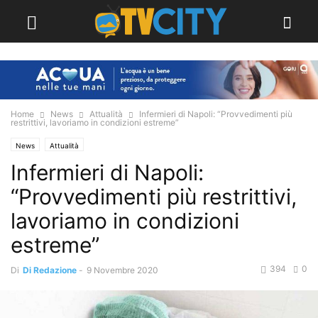
Home
News
Attualità
Infermieri di Napoli: “Provvedimenti più
restrittivi, lavoriamo in condizioni estreme”
News
Attualità
Infermieri di Napoli:
“Provvedimenti più restrittivi,
lavoriamo in condizioni
estreme”
394
0
Di
Di Redazione
-
9 Novembre 2020