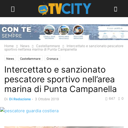
Home
News
Castellammare
Intercettato e sanzionato pescatore
sportivo nell’area marina di Punta Campanella
News
Castellammare
Cronaca
Intercettato e sanzionato
pescatore sportivo nell’area
marina di Punta Campanella
647
0
Di
Di Redazione
-
3 Ottobre 2019