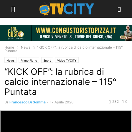
Home
News
“KICK OFF”: la rubrica di calcio internazionale – 115°
Puntata
News
Primo Piano
Sport
Video TVCITY
“KICK OFF”: la rubrica di
calcio internazionale – 115°
Puntata
232
0
Di
Francesco Di Somma
-
17 Aprile 2026