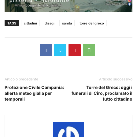
TAGS
cittadini
disagi
sanità
torre del greco
Articolo precedente
Articolo successivo
Protezione Civile Campania:
Torre del Greco: oggi i
allerta meteo gialla per
funerali di Ciro, proclamato il
temporali
lutto cittadino