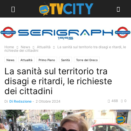
Home
News
Attualità
La sanità sul territorio tra disagi e ritardi, le
richieste dei cittadini
News
Attualità
Primo Piano
Sanità
Torre del Greco
La sanità sul territorio tra
disagi e ritardi, le richieste
dei cittadini
468
0
Di
Di Redazione
-
2 Ottobre 2024