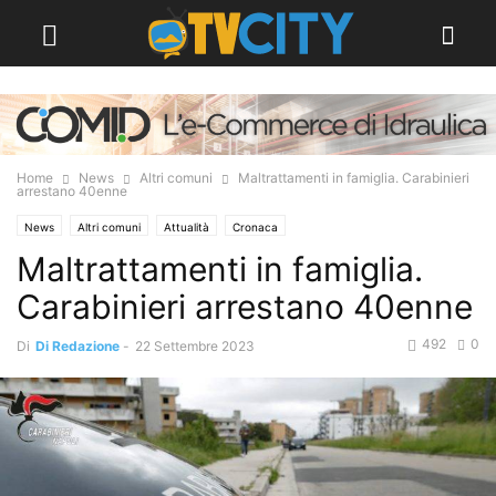
Home
News
Altri comuni
Maltrattamenti in famiglia. Carabinieri
arrestano 40enne
News
Altri comuni
Attualità
Cronaca
Maltrattamenti in famiglia.
Carabinieri arrestano 40enne
492
0
Di
Di Redazione
-
22 Settembre 2023