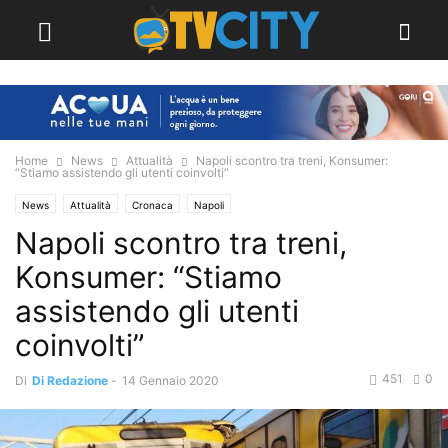
Home
News
Attualità
Napoli scontro tra treni, Konsumer:
“Stiamo assistendo gli utenti coinvolti”
News
Attualità
Cronaca
Napoli
Napoli scontro tra treni,
Konsumer: “Stiamo
assistendo gli utenti
coinvolti”
451
0
Di
Di Redazione
-
14 Gennaio 2020