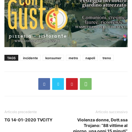
TAGS
incidente
konsumer
metro
napoli
treno
Articolo precedente
Articolo successivo
TG 14-01-2020 TVCITY
Violenza donne, Dott.ssa
Trojano: “88 vittime al
giorno, una ogni 15 minuti”