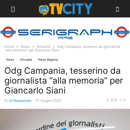
Home
News
Attualità
Odg Campania, tesserino da giornalista
“alla memoria” per Giancarlo Siani
News
Attualità
News Regione
Odg Campania, tesserino da
giornalista “alla memoria” per
Giancarlo Siani
379
0
Di
Di Redazione
-
27 Giugno 2020