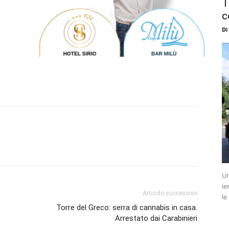
T
c
Di
Un
ie
Articolo successivo
le
Torre del Greco: serra di cannabis in casa.
Arrestato dai Carabinieri