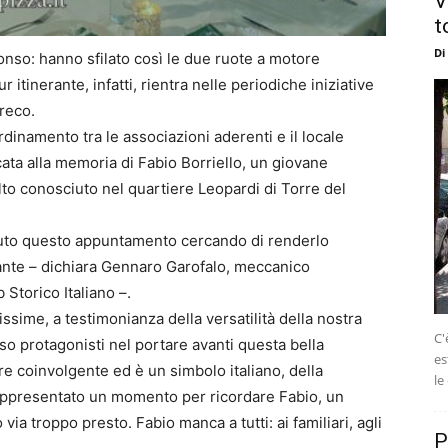
V
t
Di
fonso: hanno sfilato così le due ruote a motore
ur itinerante, infatti, rientra nelle periodiche iniziative
Greco.
rdinamento tra le associazioni aderenti e il locale
icata alla memoria di Fabio Borriello, un giovane
 conosciuto nel quartiere Leopardi di Torre del
uto questo appuntamento cercando di renderlo
ante – dichiara Gennaro Garofalo, meccanico
Storico Italiano –.
ssime, a testimonianza della versatilità della nostra
C'
so protagonisti nel portare avanti questa bella
es
ere coinvolgente ed è un simbolo italiano, della
le
a rappresentato un momento per ricordare Fabio, un
ia troppo presto. Fabio manca a tutti: ai familiari, agli
P