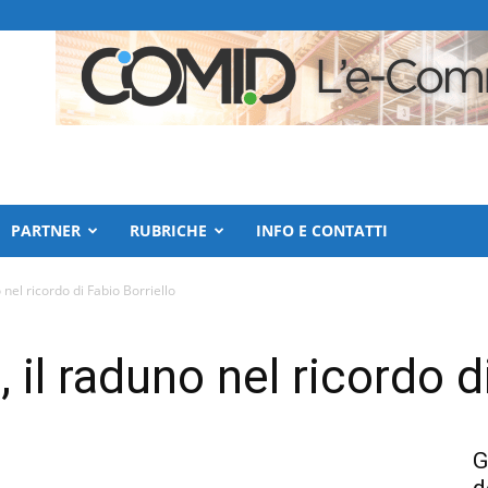
PARTNER
RUBRICHE
INFO E CONTATTI
nel ricordo di Fabio Borriello
il raduno nel ricordo di
G