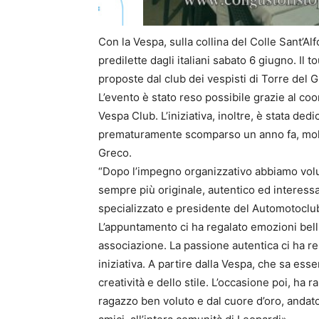
Con la Vespa, sulla collina del Colle Sant’Al
predilette dagli italiani sabato 6 giugno. Il to
proposte dal club dei vespisti di Torre del 
L’evento è stato reso possibile grazie al coo
Vespa Club. L’iniziativa, inoltre, è stata ded
prematuramente scomparso un anno fa, molto
Greco.
“Dopo l’impegno organizzativo abbiamo vol
sempre più originale, autentico ed interess
specializzato e presidente del Automotoclub 
L’appuntamento ci ha regalato emozioni belli
associazione. La passione autentica ci ha re
iniziativa. A partire dalla Vespa, che sa ess
creatività e dello stile. L’occasione poi, h
ragazzo ben voluto e dal cuore d’oro, andato v