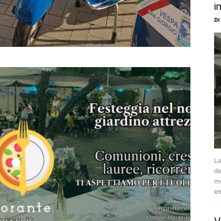
i
Di
La
de
me
em