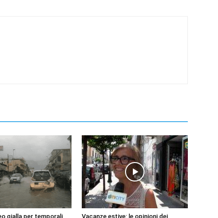
o gialla per temporali
Vacanze estive: le opinioni dei