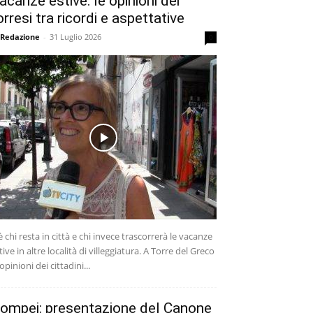
acanze estive: le opinioni dei
orresi tra ricordi e aspettative
 Redazione
-
31 Luglio 2026
0
è chi resta in città e chi invece trascorrerà le vacanze
tive in altre località di villeggiatura. A Torre del Greco
 opinioni dei cittadini...
ompei: presentazione del Canone