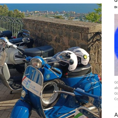
d
Di
GO
ab
GU
Co
A