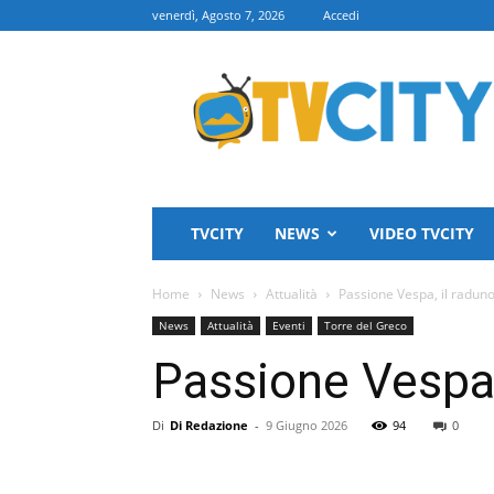
venerdì, Agosto 7, 2026
Accedi
TVCITY
TVCITY
NEWS
VIDEO TVCITY
Home
News
Attualità
Passione Vespa, il raduno 
News
Attualità
Eventi
Torre del Greco
Passione Vespa, 
Di
Di Redazione
-
9 Giugno 2026
94
0