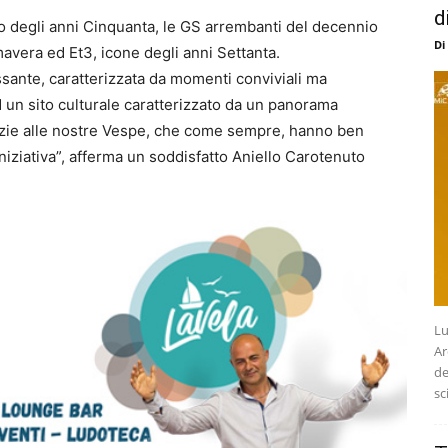
d
sso degli anni Cinquanta, le GS arrembanti del decennio
Di
avera ed Et3, icone degli anni Settanta.
essante, caratterizzata da momenti conviviali ma
d un sito culturale caratterizzato da un panorama
grazie alle nostre Vespe, che come sempre, hanno ben
iniziativa”, afferma un soddisfatto Aniello Carotenuto
Lu
Ar
de
sc