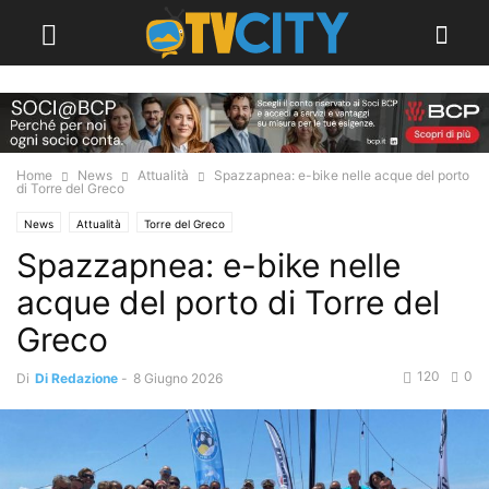
Home
News
Attualità
Spazzapnea: e-bike nelle acque del porto
di Torre del Greco
News
Attualità
Torre del Greco
Spazzapnea: e-bike nelle
acque del porto di Torre del
Greco
120
0
Di
Di Redazione
-
8 Giugno 2026