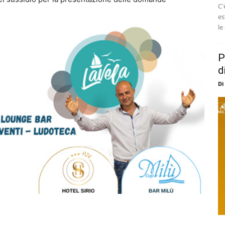
C'
es
le
P
d
Di