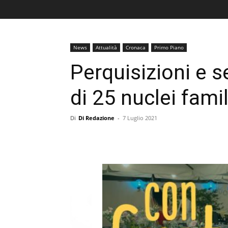
News
Attualità
Cronaca
Primo Piano
Perquisizioni e s
di 25 nuclei famil
Di
Di Redazione
-
7 Luglio 2021