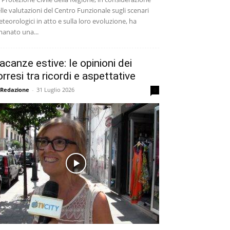
lle valutazioni del Centro Funzionale sugli scenari
teorologici in atto e sulla loro evoluzione, ha
anato una...
acanze estive: le opinioni dei
orresi tra ricordi e aspettative
 Redazione
-
31 Luglio 2026
0