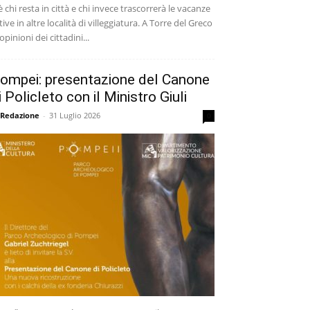
è chi resta in città e chi invece trascorrerà le vacanze
tive in altre località di villeggiatura. A Torre del Greco
 opinioni dei cittadini...
ompei: presentazione del Canone
i Policleto con il Ministro Giuli
 Redazione
-
31 Luglio 2026
0