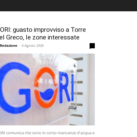
ORI: guasto improvviso a Torre
el Greco, le zone interessate
 Redazione
-
6 Agosto 2026
0
RI comunica che sono in corso mancanze d'acqua e