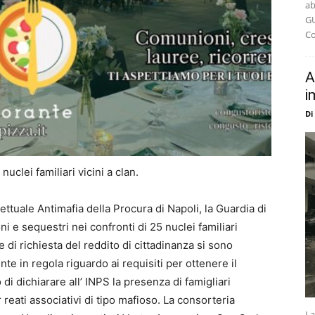
ab
GU
Co
A
i
Di
uclei familiari vicini a clan.
ettuale Antimafia della Procura di Napoli, la Guardia di
 e sequestri nei confronti di 25 nuclei familiari
e di richiesta del reddito di cittadinanza si sono
e in regola riguardo ai requisiti per ottenere il
di dichiarare all’ INPS la presenza di famigliari
reati associativi di tipo mafioso. La consorteria
La