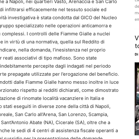
 a Napoli, nei quartieri Vasto, Arenaccia e San Carlo
de
i infiltrarsi efficacemente nel tessuto sociale ed
me
ità investigativa è stata condotta dal GICO del Nucleo
em
 gruppo specializzato nelle operazioni anticamorra e
complessi. I controlli delle Fiamme Gialle a nuclei
V
he in virtù di una normativa, quella sul Reddito di
t
indicare, nella domanda, l’inesistenza nel proprio
Di
r reati associativi di tipo mafioso. Sono state
ndebitamente percepite dagli indagati nel periodo
te prepagate utilizzate per l’erogazione del beneficio.
ndotti dalle Fiamme Gialle hanno messo inoltre in luce
orzionato rispetto ai redditi dichiarati, come dimostrato
tazione di rinomate località vacanziere in Italia e
 stati eseguiti in diverse zone della città di Napoli,
reale, San Carlo all’Arena, San Lorenzo, Scampia,
, Sant’Antonio Abate (NA), Cicerale (SA), oltre che a
che le sedi di 4 centri di assistenza fiscale operanti a
i del sussidio per la presentazione delle domande