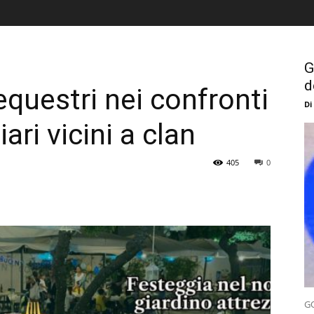
G
d
equestri nei confronti
Di
iari vicini a clan
405
0
GO