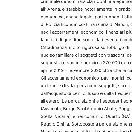
criminale denominata clan Contini è egemone
all’ Arena, e sarebbe notoriamente in grado d
economico, anche legale, partenopeo. L’attiv
di Polizia Economico-Finanziaria di Napoli,
negli accertamenti economico-finanziari più 
familiari di quel tipo sono stati eseguiti anc
Cittadinanza, molto rigorosa sull’obbligo di 
nucleo familiare di soggetti con trascorsi pe
sequestrate somme per circa 270.000 euro i
aprile 2019 – novembre 2020 oltre che le car
Gli accertamenti economico-patrimoniali co
un tenore di vita, per alcuni soggetti, sprop
dall’acquisto di beni di lusso e dalla frequen
all’estero. Le perquisizioni e i sequestri sono
(Avvocata, Borgo Sant’Antonio Abate, Poggio
Stella, Vicaria), e nei comuni di Quarto (NA)
Reggio Emilia. Sottoposte a perquisizione an
Napoli e provincia, utilizzati dai percettor