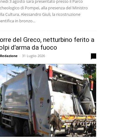
nedì 3 agosto sarà presentato presso il Parco
cheologico di Pompei, alla presenza del Ministro
lla Cultura, Alessandro Giuli, la ricostruzione
ientifica in bronzo...
orre del Greco, netturbino ferito a
olpi d’arma da fuoco
 Redazione
-
31 Luglio 2026
0