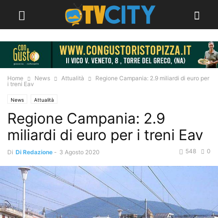
Home
News
Attualità
Regione Campania: 2.9 miliardi di euro per
i treni Eav
News
Attualità
Regione Campania: 2.9
miliardi di euro per i treni Eav
548
0
Di
Di Redazione
-
3 Agosto 2020