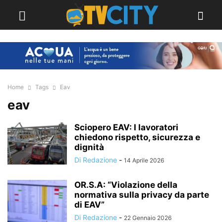
Home
Tags
Eav
eav
Sciopero EAV: I lavoratori
chiedono rispetto, sicurezza e
dignità
Di Redazione
-
14 Aprile 2026
OR.S.A: “Violazione della
normativa sulla privacy da parte
di EAV”
Di Redazione
-
22 Gennaio 2026