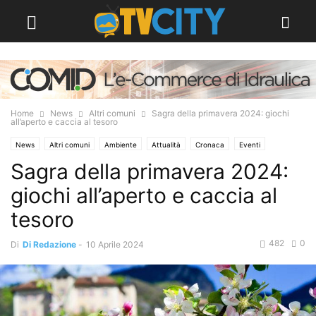
Home
News
Altri comuni
Sagra della primavera 2024: giochi
all’aperto e caccia al tesoro
News
Altri comuni
Ambiente
Attualità
Cronaca
Eventi
Sagra della primavera 2024:
Info Utili
News Regione
giochi all’aperto e caccia al
tesoro
482
0
Di
Di Redazione
-
10 Aprile 2024