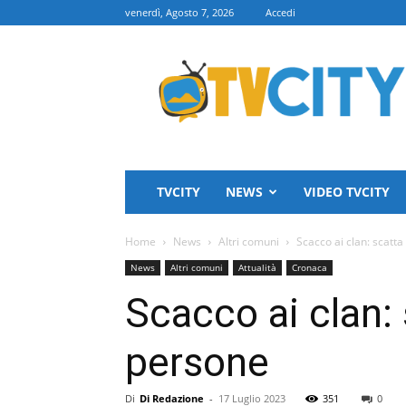
venerdì, Agosto 7, 2026
Accedi
TVCITY
TVCITY
NEWS
VIDEO TVCITY
Home
News
Altri comuni
Scacco ai clan: scatta
News
Altri comuni
Attualità
Cronaca
Scacco ai clan: 
persone
Di
Di Redazione
-
17 Luglio 2023
351
0