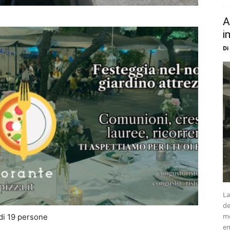
A
i
Di
La
de
me
 di 19 persone
em