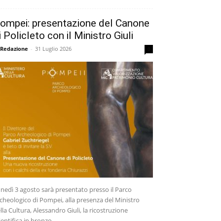
ompei: presentazione del Canone
i Policleto con il Ministro Giuli
 Redazione
-
31 Luglio 2026
0
nedì 3 agosto sarà presentato presso il Parco
cheologico di Pompei, alla presenza del Ministro
lla Cultura, Alessandro Giuli, la ricostruzione
ientifica in bronzo...