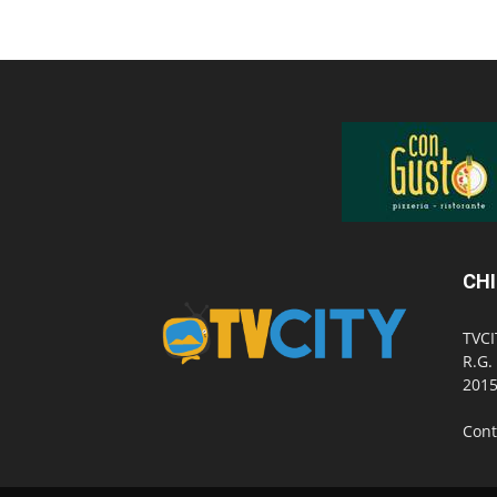
CHI
TVCI
R.G.
2015
Cont