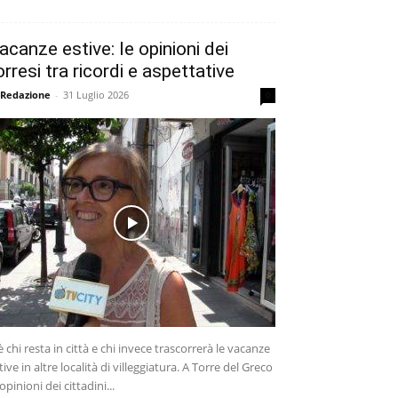
acanze estive: le opinioni dei
orresi tra ricordi e aspettative
 Redazione
-
31 Luglio 2026
0
è chi resta in città e chi invece trascorrerà le vacanze
tive in altre località di villeggiatura. A Torre del Greco
 opinioni dei cittadini...