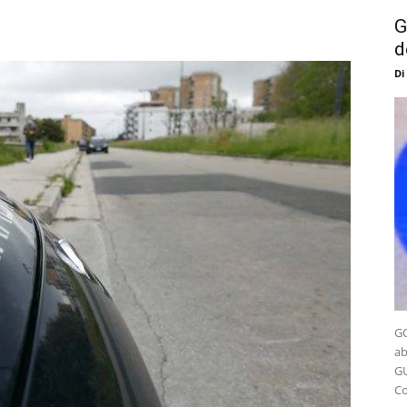
G
d
Di
GO
ab
GU
Co