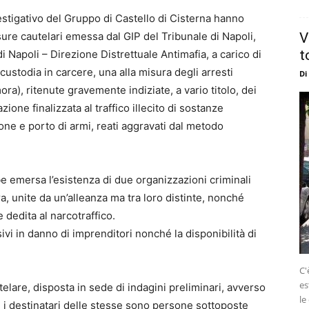
vestigativo del Gruppo di Castello di Cisterna hanno
ure cautelari emessa dal GIP del Tribunale di Napoli,
V
t
i Napoli – Direzione Distrettuale Antimafia, a carico di
 custodia in carcere, una alla misura degli arresti
Di
mora), ritenute gravemente indiziate, a vario titolo, dei
zione finalizzata al traffico illecito di sostanze
ne e porto di armi, reati aggravati dal metodo
ebbe emersa l’esistenza di due organizzazioni criminali
, unite da un’alleanza ma tra loro distinte, nonché
e dedita al narcotraffico.
vi in danno di imprenditori nonché la disponibilità di
C'
es
lare, disposta in sede di indagini preliminari, avverso
le
i destinatari delle stesse sono persone sottoposte