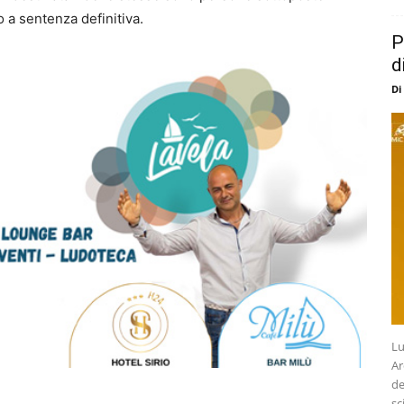
o a sentenza definitiva.
P
d
Di
Lu
Ar
de
sc