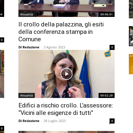
44
Attualità
00:06:01
Il crollo della palazzina, gli esiti
della conferenza stampa in
Comune
0
Di Redazione
-
3 Agosto 2023
0
Attualità
00:02:28
Edifici a rischio crollo. L’assessore:
“Vicini alle esigenze di tutti”
Di Redazione
-
28 Luglio 2023
0
0