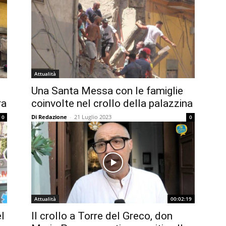
Attualità
Una Santa Messa con le famiglie
ra
coinvolte nel crollo della palazzina
Di Redazione
-
21 Luglio 2023
0
0
Attualità
00:02:19
el
Il crollo a Torre del Greco, don