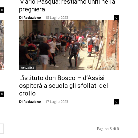
Mario Pasqua: restiamo uniti nella
preghiera
0
Di Redazione
-
18 Luglio 2023
0
Attualità
L’istituto don Bosco – d’Assisi
ospiterà a scuola gli sfollati del
crollo
0
Di Redazione
-
17 Luglio 2023
0
Pagina 3 di 6