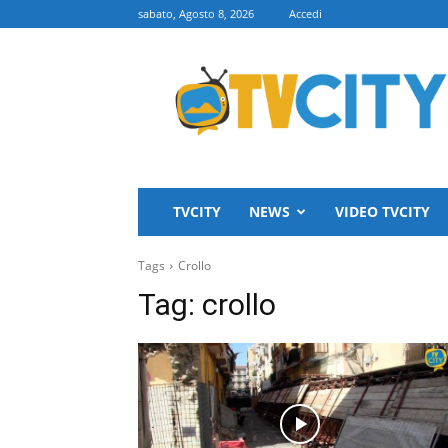
sabato, Agosto 8, 2026
Accedi
TVCITY
TVCITY
NEWS
VIDEO TVCITY
Tags
Crollo
Tag:
crollo