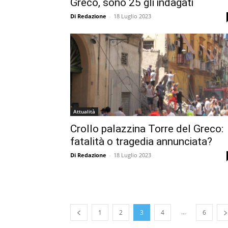
Greco, sono 25 gli indagati
Di Redazione
-
18 Luglio 2023
Attualità
Crollo palazzina Torre del Greco:
fatalità o tragedia annunciata?
Di Redazione
-
18 Luglio 2023
...
1
2
3
4
6