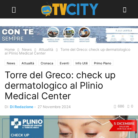
Home
News
Attualità
Torre del Greco: check up dermatologico
al Plinio Medical Center
News
Attualità
Cronaca
Eventi
Info Utili
Primo Piano
Torre del Greco: check up
Torre del Greco
dermatologico al Plinio
Medical Center
686
0
Di
Di Redazione
-
27 Novembre 2024