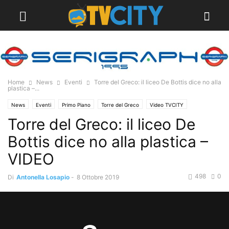
Home
News
Eventi
Torre del Greco: il liceo De Bottis dice no alla
plastica –...
News
Eventi
Primo Piano
Torre del Greco
Video TVCITY
Torre del Greco: il liceo De
Bottis dice no alla plastica –
VIDEO
498
0
Di
Antonella Losapio
-
8 Ottobre 2019