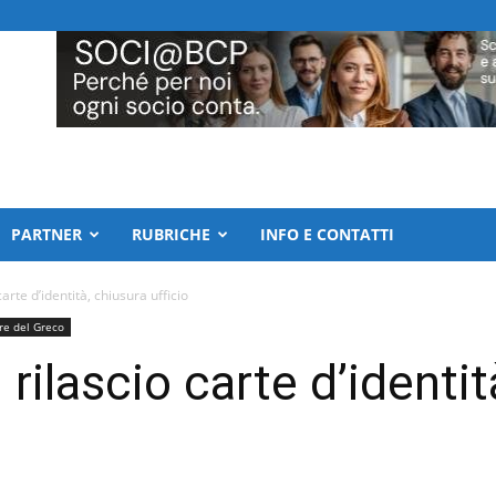
PARTNER
RUBRICHE
INFO E CONTATTI
arte d’identità, chiusura ufficio
re del Greco
 rilascio carte d’identit