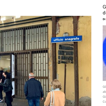
G
d
Di
GO
ab
GU
Co