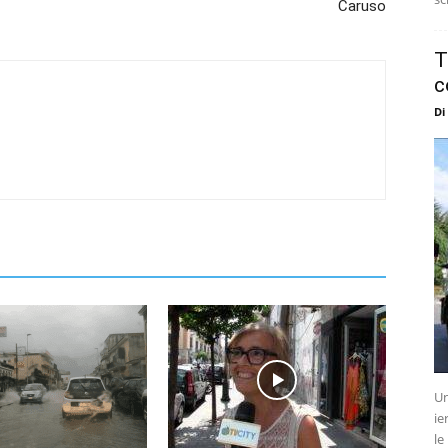
Caruso
T
c
Di
Un
ie
le