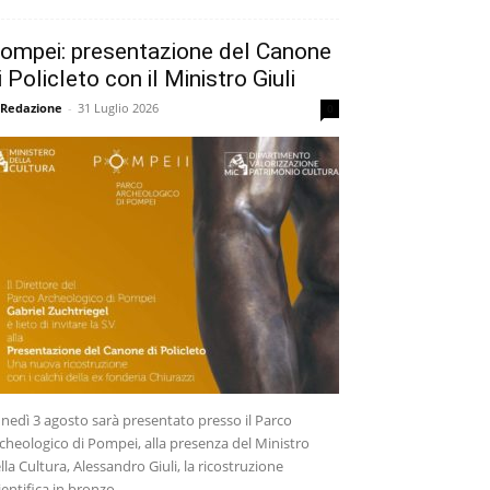
ompei: presentazione del Canone
i Policleto con il Ministro Giuli
 Redazione
-
31 Luglio 2026
0
nedì 3 agosto sarà presentato presso il Parco
cheologico di Pompei, alla presenza del Ministro
lla Cultura, Alessandro Giuli, la ricostruzione
ientifica in bronzo...