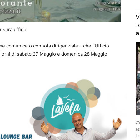
V
t
iusura ufficio
Di
ome comunicato connota dirigenziale – che l’Ufficio
giorni di
sabato 27 Maggio
e
domenica 28 Maggio
C'
es
le