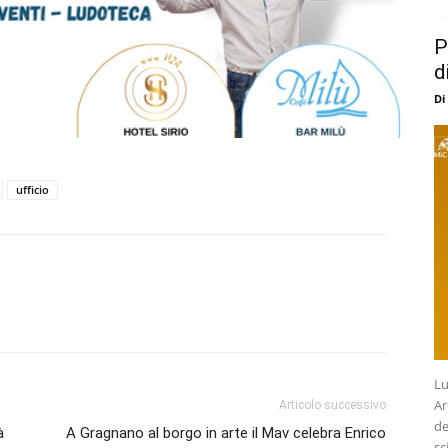
P
d
Di
ufficio
Lu
Ar
Articolo successivo
de
à
A Gragnano al borgo in arte il Mav celebra Enrico
sc