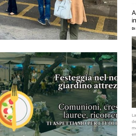
A
i
Di
La
de
me
em