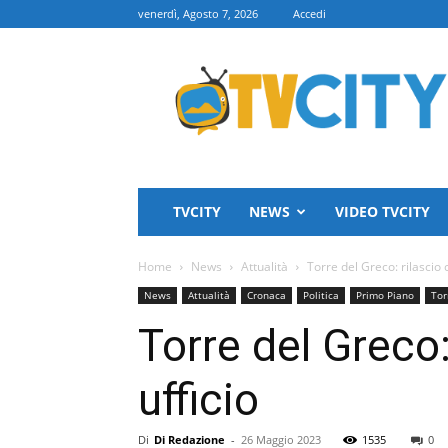
venerdì, Agosto 7, 2026
Accedi
TVCITY
TVCITY
NEWS
VIDEO TVCITY
Home
News
Attualità
Torre del Greco: rilascio c
News
Attualità
Cronaca
Politica
Primo Piano
Tor
Torre del Greco:
ufficio
Di
Di Redazione
-
26 Maggio 2023
1535
0