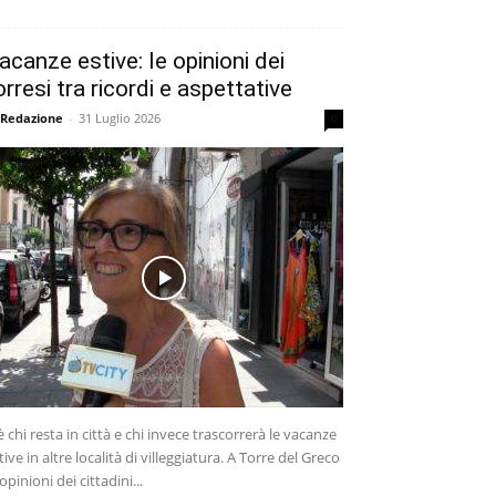
acanze estive: le opinioni dei
orresi tra ricordi e aspettative
 Redazione
-
31 Luglio 2026
0
è chi resta in città e chi invece trascorrerà le vacanze
tive in altre località di villeggiatura. A Torre del Greco
 opinioni dei cittadini...