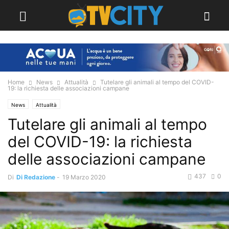
Home
News
Attualità
Tutelare gli animali al tempo del COVID-
19: la richiesta delle associazioni campane
News
Attualità
Tutelare gli animali al tempo
del COVID-19: la richiesta
delle associazioni campane
437
0
Di
Di Redazione
-
19 Marzo 2020