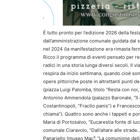
È tutto pronto per l’edizione 2026 della festa
dall’amministrazione comunale guidata dal 
nel 2024 (la manifestazione era rimasta ferm
R
icco il programma di eventi
pensato
per r
radici in una storia lunga diversi secoli. Il vi
respira da inizio settimana, quando
cioè
sono
opere pittoriche poste in altrettanti punti de
(piazza Luigi Palomba, titolo
“
Resta con noi, 
Antonino Ammendola (palazzo Baronale,
“
Il
Costantinopoli,
“
Fractio panis
”
) e Francesco
chiama
”
)
.
Quattro sono anche i tappeti e port
Maria di Portosalvo,
“
Eucarestia fonte di luc
comunale Ciaravolo,
“
Dall’altare alle strad
Panariello (museo
Mac³,
“
La comunione dell