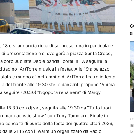
T
c
Di
 18 e si annuncia ricca di sorpres
e
: una in particolare
 di presentazione e si svolgerà a piazza Santa Croce,
 a coro Jubilate Deo e banda I corallini. A seguire la
 cittadino (ArtTorre musica in festa). Alle 19 a palazzo
ato e munno è” nell’ambito di ArtTorre teatro in festa
ia del fronte alle 19.30 stelle danzanti propone “Anima
 a seguire (20.30) “Ngopp ‘a rena nera” di Margy
lle 18.30 con dj set, seguito alle 19.30 da “Tutto fuori
 “Tammaro acustic show” con Tony Tammaro. Finale in
Un
re concerti di punta della festa dei quattro altari 2026,
ie
 dalle 21.15 con il w
a
rm up organizzato da Radio
le