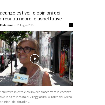
acanze estive: le opinioni dei
orresi tra ricordi e aspettative
 Redazione
-
31 Luglio 2026
0
è chi resta in città e chi invece trascorrerà le vacanze
tive in altre località di villeggiatura. A Torre del Greco
 opinioni dei cittadini...