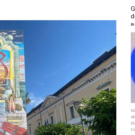
G
d
Di
GO
ab
GU
Co