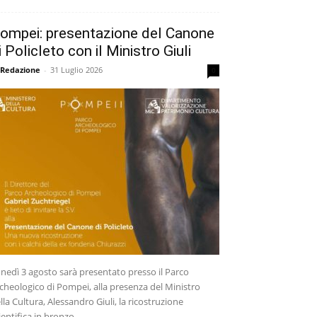
ompei: presentazione del Canone
i Policleto con il Ministro Giuli
 Redazione
-
31 Luglio 2026
0
nedì 3 agosto sarà presentato presso il Parco
cheologico di Pompei, alla presenza del Ministro
lla Cultura, Alessandro Giuli, la ricostruzione
ientifica in bronzo...