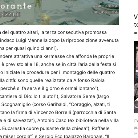
V
t
 dei quattro altari, la terza consecutiva
promossa
Di
sindaco Luigi Mennella dopo la riproposizione avvenuta
a per quasi quindici anni).
endere attrattiva una kermesse che
affonda
le proprie
a è previsto alle 18,
anche se
in città l’aria della festa si
 iniziate le procedure per il montaggio delle quattro
lla città: sono quelle realizzate da
Alfonso Raiola
perché si fa sera e il giorno è ormai lontano
”
),
 cantiere di Dio: Io ti aiuto!
”
), Salvatore Seme (largo
 Scognamiglio (corso Garibaldi,
“
Coraggio, alzati, ti
ano la firma di Vincenzo Borrelli (parrocchia di Santa
e e di salvezza
”
), Antonio Caso (ex biblioteca nella villa
C'
es
e… Eucarestia cuore pulsante della chiesa
”
), Raffaele
le
a misericordia
”
) e Sergio Eco (palazzo Baronale,
“
Il