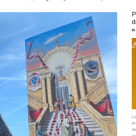
P
d
Di
Lu
Ar
de
sc