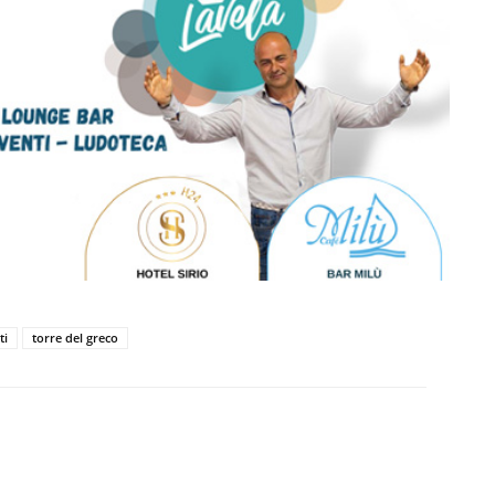
ti
torre del greco