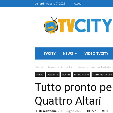
venerdì, Agosto 7, 2026
Accedi
TVCITY
TVCITY
NEWS
VIDEO TVCITY
Home
News
Attualità
Tutto pronto per l’edizion
News
Attualità
Eventi
Primo Piano
Torre del Greco
Tutto pronto per
Quattro Altari
Di
Di Redazione
-
11 Giugno 2026
272
0