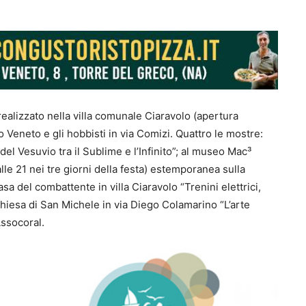
 realizzato nella villa comunale Ciaravolo (apertura
rio Veneto e
gli
hobbisti in via Comizi. Quattro le mostre:
del Vesuvio tra il Sublime e l’Infinito
”
; al museo
Mac³
alle 21 nei tre giorni della festa) estemporanea sulla
casa del combattente
in
villa Ciaravolo
“
Trenini elettrici,
 chiesa di San Michele in via Diego Colamarino
“
L’arte
Assocoral.