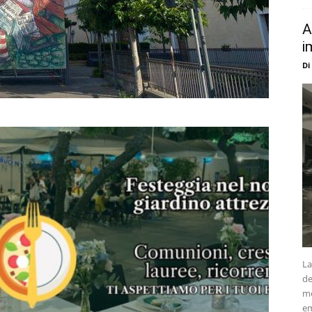
A
i
Di
La
de
me
em