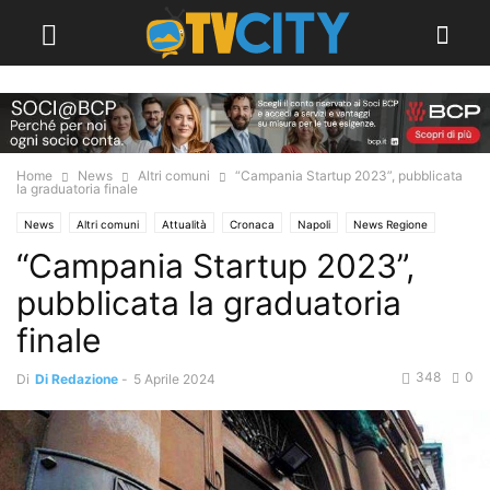
Home
News
Altri comuni
“Campania Startup 2023”, pubblicata
la graduatoria finale
News
Altri comuni
Attualità
Cronaca
Napoli
News Regione
“Campania Startup 2023”,
pubblicata la graduatoria
finale
348
0
Di
Di Redazione
-
5 Aprile 2024