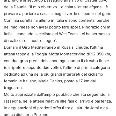
al primo e al secondo passaggio all’arrivo di Castelnuovo
della Daunia. “Il mio obiettivo – dichiara l’atleta afgana – è
provare a portare a casa la maglia verde di leader del gpm.
Con mia sorella mi alleno in Italia e sono contenta, perché
nel mio Paese non avrei potuto fare sport. Ringrazio chi in
Italia – conclude la ciclista del Wcc Team – ci ha permesso
di realizzare il nostro sogno”.
Domani il Giro Mediterraneo in Rosa si chiude: l’ultima
attesa tappa è la Foggia-Motta Montecorvino di 92,050 km,
con due gran premi della montagna lungo il circuito finale
(da ripetere appunto due volte), l’ultimo di prima categoria
dedicato ad una della più grandi interpreti del ciclismo
femminile italiano, Maria Canins, posto a 17 km dal
traguardo.
Molto apprezzate dall’ampio pubblico che sta seguendo la
rassegna, nelle attese relative alle fasi di arrivo e partenza,
le degustazioni di prodotti offerti tra gli altri da Jomi e da
antica distilleria Petrone.