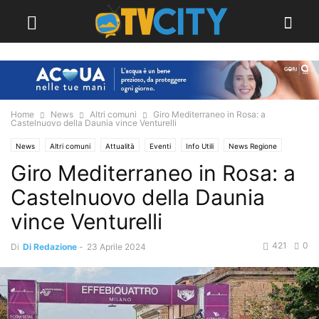
Home
News
Altri comuni
Giro Mediterraneo in Rosa: a
Castelnuovo della Daunia vince Venturelli
News
Altri comuni
Attualità
Eventi
Info Utili
News Regione
Giro Mediterraneo in Rosa: a
Sport
Castelnuovo della Daunia
vince Venturelli
421
0
Di
Di Redazione
-
23 Aprile 2024