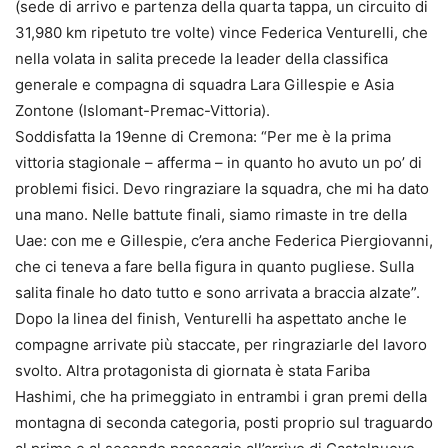
(sede di arrivo e partenza della quarta tappa, un circuito di
31,980 km ripetuto tre volte) vince Federica Venturelli, che
nella volata in salita precede la leader della classifica
generale e compagna di squadra Lara Gillespie e Asia
Zontone (Islomant-Premac-Vittoria).
Soddisfatta la 19enne di Cremona: “Per me è la prima
vittoria stagionale – afferma – in quanto ho avuto un po’ di
problemi fisici. Devo ringraziare la squadra, che mi ha dato
una mano. Nelle battute finali, siamo rimaste in tre della
Uae: con me e Gillespie, c’era anche Federica Piergiovanni,
che ci teneva a fare bella figura in quanto pugliese. Sulla
salita finale ho dato tutto e sono arrivata a braccia alzate”.
Dopo la linea del finish, Venturelli ha aspettato anche le
compagne arrivate più staccate, per ringraziarle del lavoro
svolto. Altra protagonista di giornata è stata Fariba
Hashimi, che ha primeggiato in entrambi i gran premi della
montagna di seconda categoria, posti proprio sul traguardo