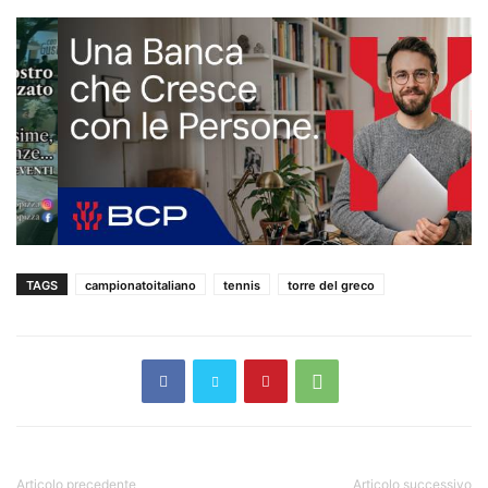
TAGS
campionatoitaliano
tennis
torre del greco
Articolo precedente
Articolo successivo