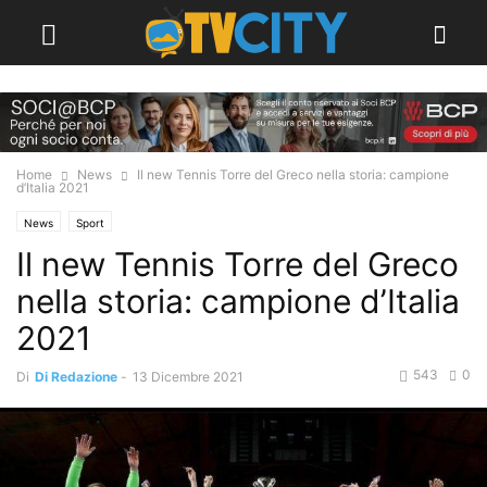
Home
News
Il new Tennis Torre del Greco nella storia: campione
d’Italia 2021
News
Sport
Il new Tennis Torre del Greco
nella storia: campione d’Italia
2021
543
0
Di
Di Redazione
-
13 Dicembre 2021