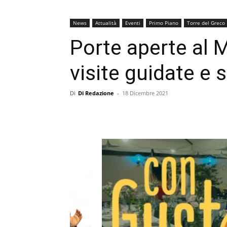
News
Attualità
Eventi
Primo Piano
Torre del Greco
Porte aperte al M
visite guidate e sf
Di
Di Redazione
-
18 Dicembre 2021