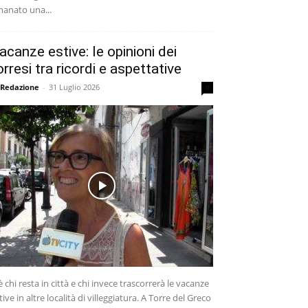
anato una...
acanze estive: le opinioni dei
orresi tra ricordi e aspettative
 Redazione
-
31 Luglio 2026
0
è chi resta in città e chi invece trascorrerà le vacanze
tive in altre località di villeggiatura. A Torre del Greco