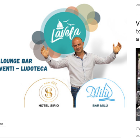
em
V
t
Di
eco
C'
es