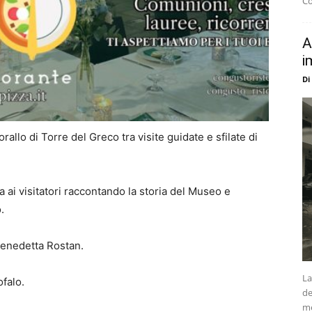
Co
A
i
Di
llo di Torre del Greco tra visite guidate e sfilate di
a ai visitatori raccontando la storia del Museo e
.
 Benedetta Rostan.
La
falo.
de
me