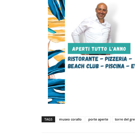
TAGS
museo corallo
porte aperte
torre del gr