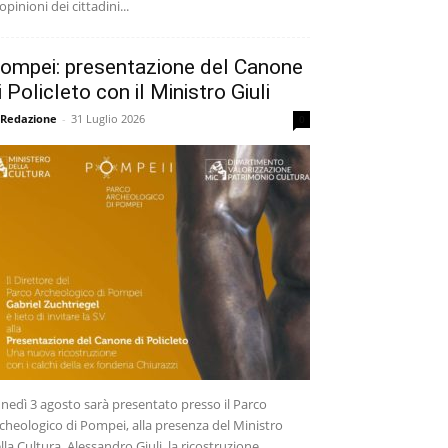
 opinioni dei cittadini...
ompei: presentazione del Canone
i Policleto con il Ministro Giuli
 Redazione
-
31 Luglio 2026
0
nedì 3 agosto sarà presentato presso il Parco
cheologico di Pompei, alla presenza del Ministro
lla Cultura, Alessandro Giuli, la ricostruzione