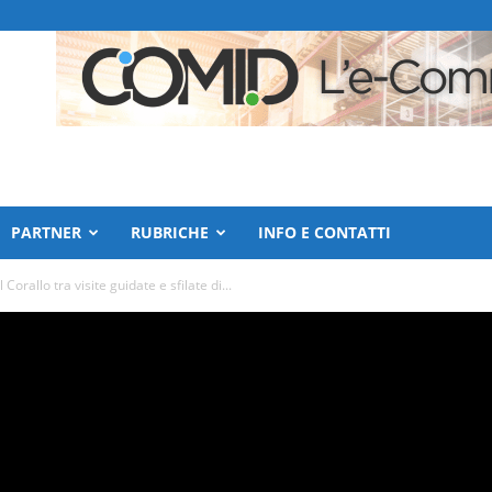
PARTNER
RUBRICHE
INFO E CONTATTI
orallo tra visite guidate e sfilate di...