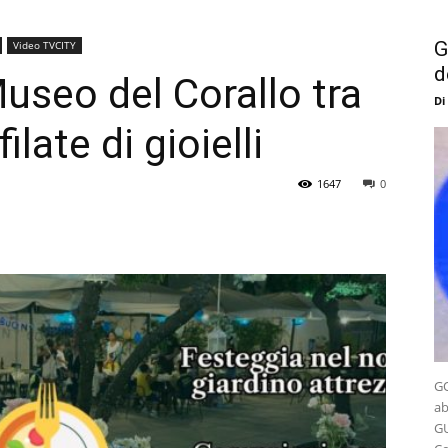
G
Video TVCITY
d
useo del Corallo tra
Di
ilate di gioielli
1647
0
GO
ab
GU