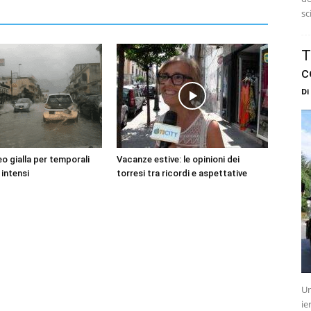
sc
T
c
Di
o gialla per temporali
Vacanze estive: le opinioni dei
 intensi
torresi tra ricordi e aspettative
Un
ie