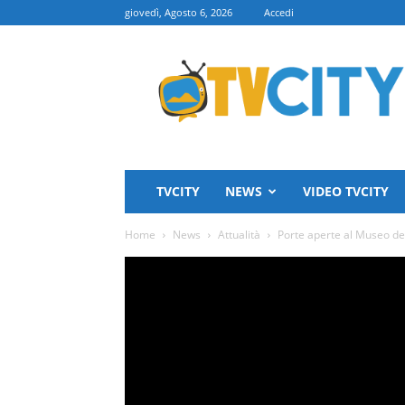
giovedì, Agosto 6, 2026
Accedi
TVCITY
TVCITY
NEWS
VIDEO TVCITY
Home
News
Attualità
Porte aperte al Museo del C