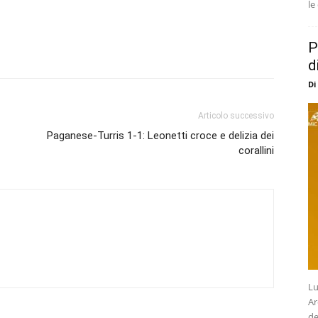
le
P
d
Di
Articolo successivo
Paganese-Turris 1-1: Leonetti croce e delizia dei
corallini
Lu
Ar
de