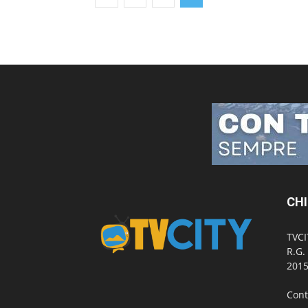
CHI
TVCI
R.G.
2015
Cont