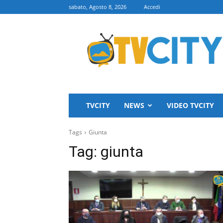
sabato, Agosto 8, 2026
Accedi
TVCITY
TVCITY
NEWS
VIDEO TVCITY
Tags
Giunta
Tag:
giunta