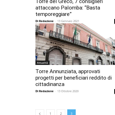
Torre del Greco, 7 consiglieri
attaccano Palomba: “Basta
temporeggiare”
Di Redazione
-
13 Gennaio 2021
Attualità
Torre Annunziata, approvati
progetti per beneficiari reddito di
cittadinanza
Di Redazione
-
13 Ottobre 2020
1
2
3