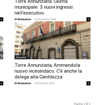
Torre Annunziata: Giunta
municipale. 3 nuovi ingressi
nell’esecutivo
Di Redazione
-
22 Dicembre 2020
0
0
Attualità
Torre Annunziata, Ammendola
nuovo vicesindaco. C’è anche la
delega alla Gentilezza
Di Redazione
-
9 Dicembre 2019
0
0
Pagina 3 di 3