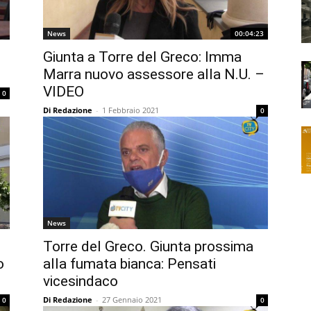
News
00:04:23
Giunta a Torre del Greco: Imma
Marra nuovo assessore alla N.U. –
VIDEO
0
Di Redazione
-
1 Febbraio 2021
0
News
Torre del Greco. Giunta prossima
o
alla fumata bianca: Pensati
vicesindaco
Di Redazione
-
27 Gennaio 2021
0
0